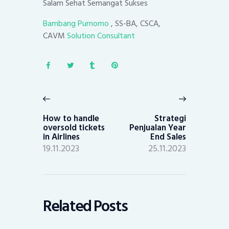
Salam Sehat Semangat Sukses
Bambang Purnomo
, SS-BA, CSCA,
CAVM
Solution Consultant
Post
navigation
Previous
Next
post:
post:
How to handle
Strategi
oversold tickets
Penjualan Year
in Airlines
End Sales
19.11.2023
25.11.2023
Related Posts