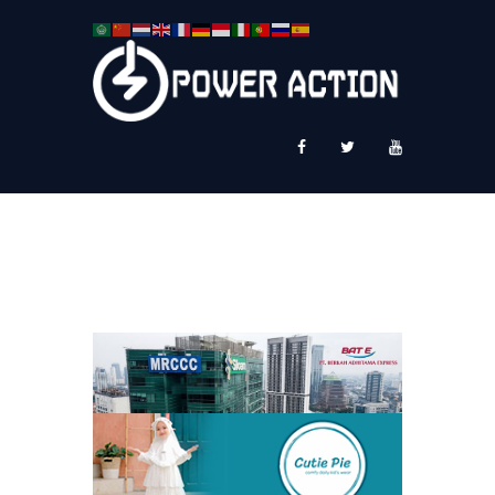
News
Service Plus
Workshop Ekspor
Public Speaking
About Us