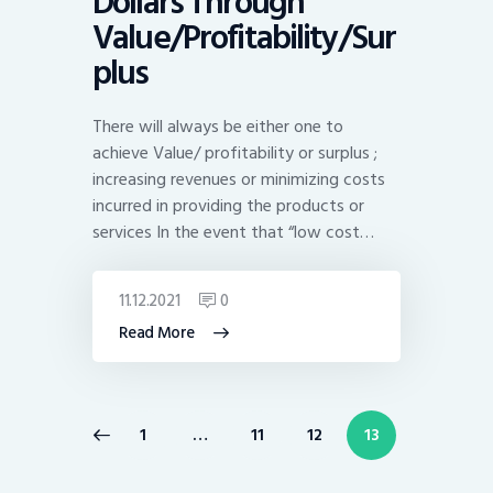
Dollars Through
Value/Profitability/Sur
plus
There will always be either one to
achieve Value/ profitability or surplus ;
increasing revenues or minimizing costs
incurred in providing the products or
services In the event that “low cost…
11.12.2021
0
Read More
Posts
PAGE
1
…
PAGE
11
PAGE
12
PAGE
13
pagination