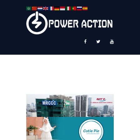
News
Service Plus
Workshop Ekspor
Public Speaking
About Us