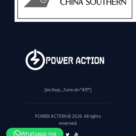
[mc4wp_form id="491"]
POWER ACTION © 2026. All rights
reserved.
Whatsapp me