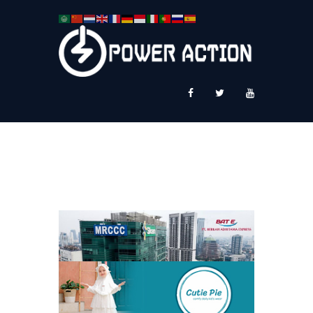
News
Service Plus
Workshop Ekspor
Public Speaking
About Us