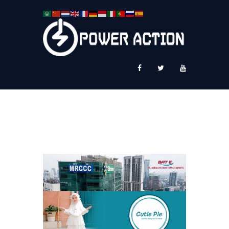
News
Service Plus
Workshop Ekspor
Public Speaking
About Us