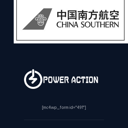
[mc4wp_form id="491"]