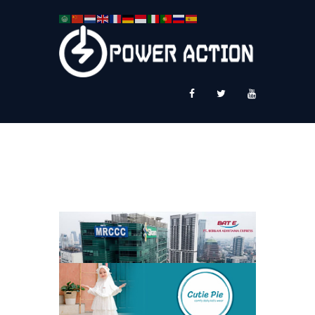
News
Service Plus
Workshop Ekspor
Public Speaking
About Us