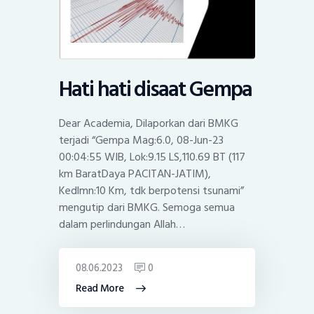
Hati hati disaat Gempa
Dear Academia, Dilaporkan dari BMKG
terjadi “Gempa Mag:6.0, 08-Jun-23
00:04:55 WIB, Lok:9.15 LS,110.69 BT (117
km BaratDaya PACITAN-JATIM),
Kedlmn:10 Km, tdk berpotensi tsunami”
mengutip dari BMKG. Semoga semua
dalam perlindungan Allah…
08.06.2023
0
Read More