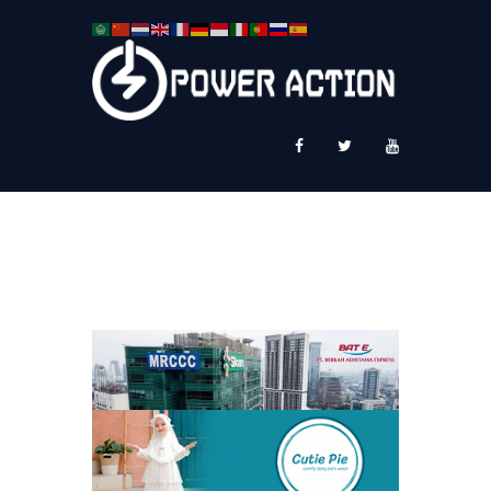
News
Service Plus
Workshop Ekspor
Public Speaking
About Us