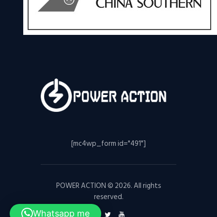
[mc4wp_form id="491"]
POWER ACTION © 2026. All rights
reserved.
Whatsapp me