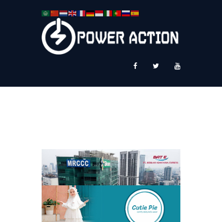
News
Service Plus
Workshop Ekspor
Public Speaking
About Us