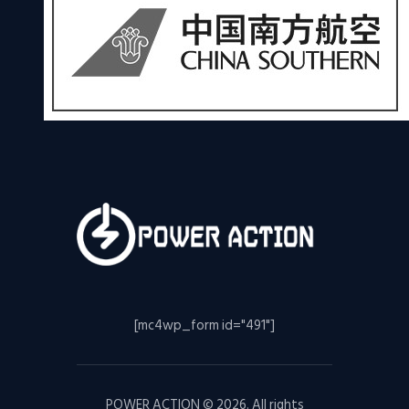
[mc4wp_form id="491"]
POWER ACTION © 2026. All rights