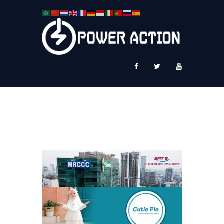
News
Service Plus
Workshop Ekspor
Public Speaking
About Us