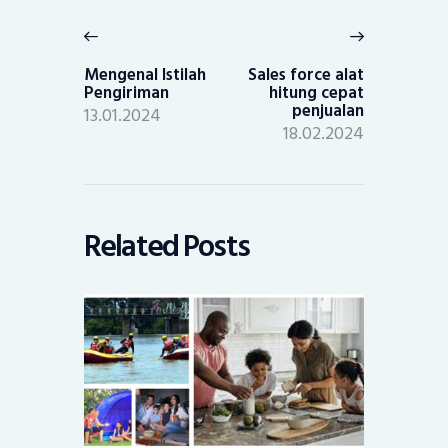
Post
navigation
Previous
Next
post:
post:
Mengenal Istilah
Sales force alat
Pengiriman
hitung cepat
penjualan
13.01.2024
18.02.2024
Related Posts