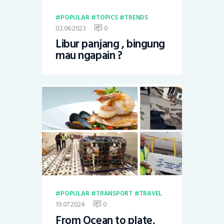
POPULAR
TOPICS
TRENDS
02.06.2023
0
Libur panjang , bingung
mau ngapain ?
POPULAR
TRANSPORT
TRAVEL
19.07.2024
0
From Ocean to plate,