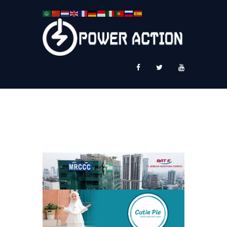
News
Service Plus
Workshop Ekspor
Public Speaking
About Us