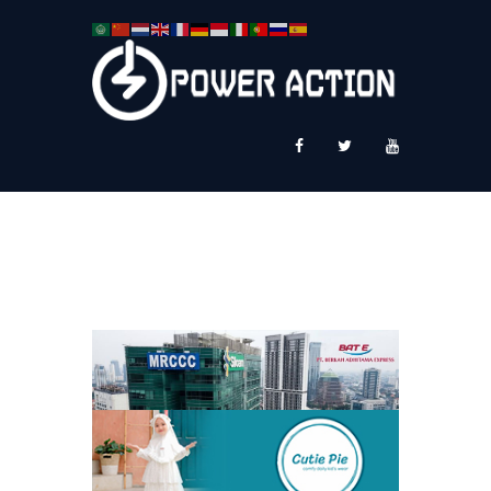
News
Service Plus
Workshop Ekspor
Public Speaking
About Us