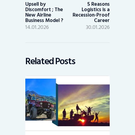
post:
post:
Upsell by
5 Reasons
Discomfort ; The
Logistics is a
New Airline
Recession-Proof
Business Model ?
Career
14.01.2026
30.01.2026
Related Posts