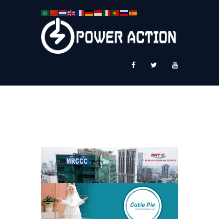
News
Service Plus
Workshop Ekspor
Public Speaking
About Us