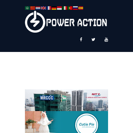
News
Service Plus
Workshop Ekspor
Public Speaking
About Us