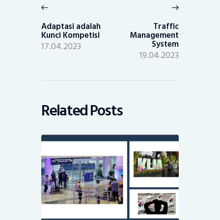
navigation
Previous
Next
post:
post:
Adaptasi adalah
Traffic
Kunci Kompetisi
Management
System
17.04.2023
19.04.2023
Related Posts