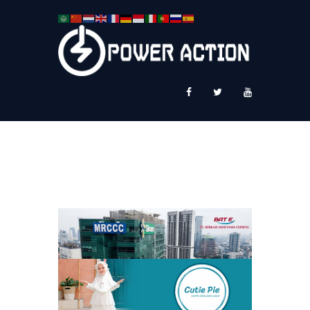
News
Service Plus
Workshop Ekspor
Public Speaking
About Us