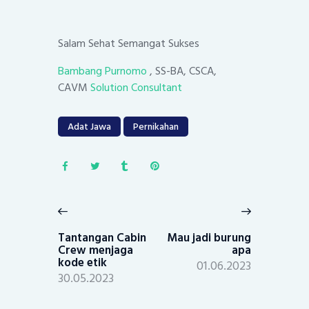
Salam Sehat Semangat Sukses
Bambang Purnomo
, SS-BA, CSCA,
CAVM
Solution Consultant
Adat Jawa
Pernikahan
Post
navigation
Previous
Next
post:
post:
Tantangan Cabin
Mau jadi burung
Crew menjaga
apa
kode etik
01.06.2023
30.05.2023