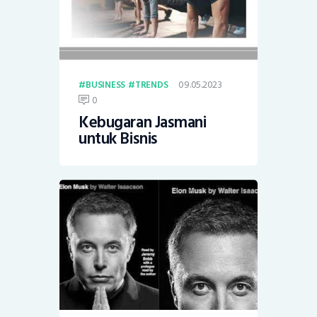
09.05.2023
BUSINESS
TRENDS
0
Kebugaran Jasmani
untuk Bisnis