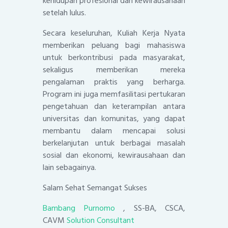
kehidupan profesional dan kewirausahaan
setelah lulus.
Secara keseluruhan, Kuliah Kerja Nyata
memberikan peluang bagi mahasiswa
untuk berkontribusi pada masyarakat,
sekaligus memberikan mereka
pengalaman praktis yang berharga.
Program ini juga memfasilitasi pertukaran
pengetahuan dan keterampilan antara
universitas dan komunitas, yang dapat
membantu dalam mencapai solusi
berkelanjutan untuk berbagai masalah
sosial dan ekonomi, kewirausahaan dan
lain sebagainya.
Salam Sehat Semangat Sukses
Bambang Purnomo
, SS-BA, CSCA,
CAVM
Solution Consultant