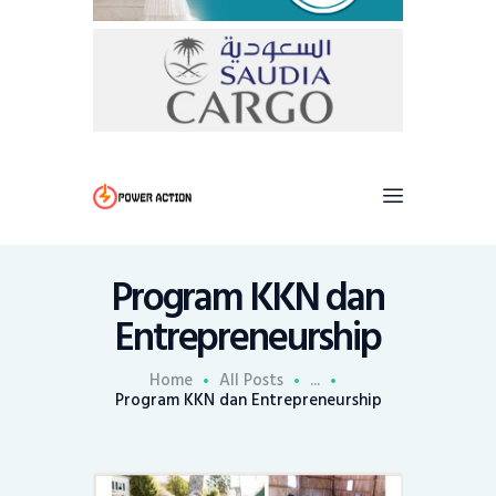
Program KKN dan
Entrepreneurship
Home
All Posts
...
Program KKN dan Entrepreneurship