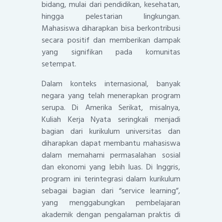
bidang, mulai dari pendidikan, kesehatan,
hingga pelestarian lingkungan.
Mahasiswa diharapkan bisa berkontribusi
secara positif dan memberikan dampak
yang signifikan pada komunitas
setempat.
Dalam konteks internasional, banyak
negara yang telah menerapkan program
serupa. Di Amerika Serikat, misalnya,
Kuliah Kerja Nyata seringkali menjadi
bagian dari kurikulum universitas dan
diharapkan dapat membantu mahasiswa
dalam memahami permasalahan sosial
dan ekonomi yang lebih luas. Di Inggris,
program ini terintegrasi dalam kurikulum
sebagai bagian dari “service learning”,
yang menggabungkan pembelajaran
akademik dengan pengalaman praktis di