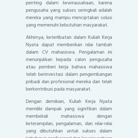
penting dalam kewirausahaan, karena
pengusaha yang sukses seringkali adalah
mereka yang mampu menciptakan solusi
yang memenuhi kebutuhan masyarakat.
Akhirnya, keterlibatan dalam Kuliah Kerja
Nyata dapat memberikan nilai tambah
dalam CV mahasiswa. Pengalaman ini
menunjukkan kepada calon pengusaha
atau pemberi kerja bahwa mahasiswa
telah berinvestasi dalam pengembangan
pribadi dan profesional mereka dan telah
berkontribusi pada masyarakat.
Dengan demikian, Kuliah Kerja Nyata
memiliki dampak yang signifikan dalam
membekali mahasiswa dengan
keterampilan, pengalaman, dan nilai-nilai
yang dibutuhkan untuk sukses dalam