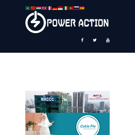
News
Service Plus
Workshop Ekspor
Public Speaking
About Us