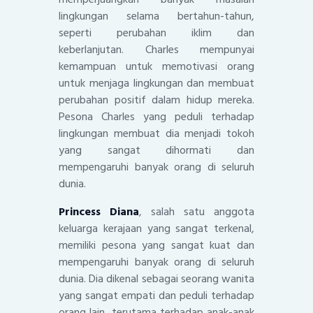
lingkungan selama bertahun-tahun,
seperti perubahan iklim dan
keberlanjutan. Charles mempunyai
kemampuan untuk memotivasi orang
untuk menjaga lingkungan dan membuat
perubahan positif dalam hidup mereka.
Pesona Charles yang peduli terhadap
lingkungan membuat dia menjadi tokoh
yang sangat dihormati dan
mempengaruhi banyak orang di seluruh
dunia.
Princess Diana
, salah satu anggota
keluarga kerajaan yang sangat terkenal,
memiliki pesona yang sangat kuat dan
mempengaruhi banyak orang di seluruh
dunia. Dia dikenal sebagai seorang wanita
yang sangat empati dan peduli terhadap
orang lain, terutama terhadap anak-anak