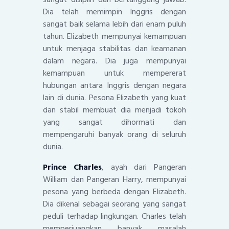
Dia telah memimpin Inggris dengan
sangat baik selama lebih dari enam puluh
tahun. Elizabeth mempunyai kemampuan
untuk menjaga stabilitas dan keamanan
dalam negara. Dia juga mempunyai
kemampuan untuk mempererat
hubungan antara Inggris dengan negara
lain di dunia. Pesona Elizabeth yang kuat
dan stabil membuat dia menjadi tokoh
yang sangat dihormati dan
mempengaruhi banyak orang di seluruh
dunia.
Prince Charles
, ayah dari Pangeran
William dan Pangeran Harry, mempunyai
pesona yang berbeda dengan Elizabeth.
Dia dikenal sebagai seorang yang sangat
peduli terhadap lingkungan. Charles telah
memperjuangkan banyak masalah