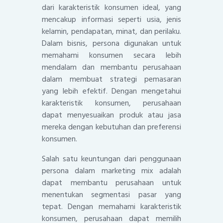
dari karakteristik konsumen ideal, yang
mencakup informasi seperti usia, jenis
kelamin, pendapatan, minat, dan perilaku.
Dalam bisnis, persona digunakan untuk
memahami konsumen secara lebih
mendalam dan membantu perusahaan
dalam membuat strategi pemasaran
yang lebih efektif. Dengan mengetahui
karakteristik konsumen, perusahaan
dapat menyesuaikan produk atau jasa
mereka dengan kebutuhan dan preferensi
konsumen.
Salah satu keuntungan dari penggunaan
persona dalam marketing mix adalah
dapat membantu perusahaan untuk
menentukan segmentasi pasar yang
tepat. Dengan memahami karakteristik
konsumen, perusahaan dapat memilih