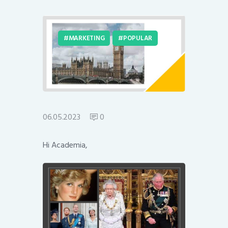
MARKETING
POPULAR
06.05.2023
0
Hi Academia,