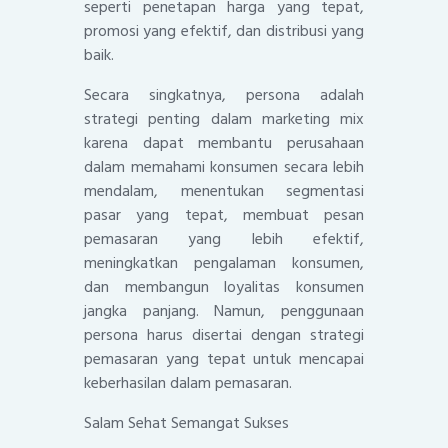
seperti penetapan harga yang tepat,
promosi yang efektif, dan distribusi yang
baik.
Secara singkatnya, persona adalah
strategi penting dalam marketing mix
karena dapat membantu perusahaan
dalam memahami konsumen secara lebih
mendalam, menentukan segmentasi
pasar yang tepat, membuat pesan
pemasaran yang lebih efektif,
meningkatkan pengalaman konsumen,
dan membangun loyalitas konsumen
jangka panjang. Namun, penggunaan
persona harus disertai dengan strategi
pemasaran yang tepat untuk mencapai
keberhasilan dalam pemasaran.
Salam Sehat Semangat Sukses