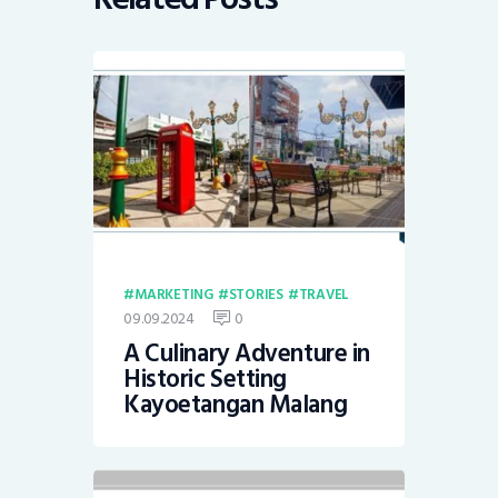
MARKETING
STORIES
TRAVEL
09.09.2024
0
A Culinary Adventure in
Historic Setting
Kayoetangan Malang