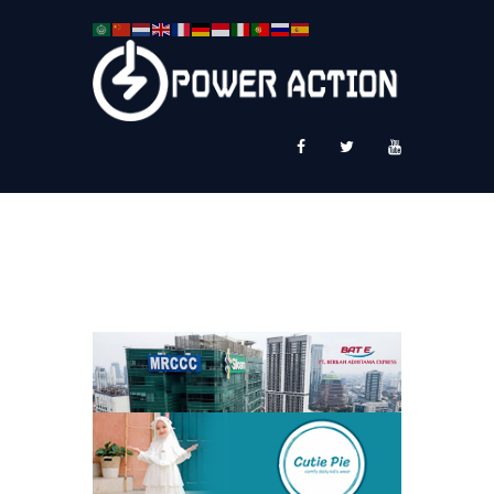
News
Service Plus
Workshop Ekspor
Public Speaking
About Us