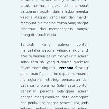
untuk hak-hak mereka dan membuat
perubahan positif dalam hidup mereka.
Pesona Meghan yang kuat dan mandiri
membuat dia menjadi tokoh yang sangat
dihormati dan mempengaruhi banyak
orang di seluruh dunia.
Tahukah kamu bahwa contoh
mengetahui pesona keluarga inggris di
atas walaupun belum menyeluruh adalah
salah satu hal yang dilakukan Marketer
dalam marketing mix ;
Persona
. Strategi
penentuan Persona ini dapat membantu
meningkatkan strategi pemasaran dan
daya saing bisnismu. Salah satu contoh
penelitian persona pelanggan adalah
dengan mengumpulkan data demografi
dan perilaku pelanggan seperti usia, jenis
kelamin, pekerjaan, pendapatan, minat,