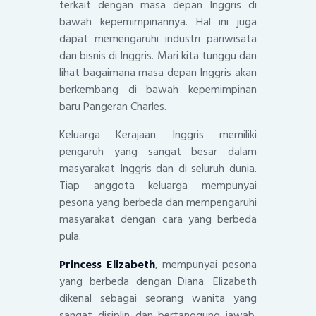
terkait dengan masa depan Inggris di
bawah kepemimpinannya. Hal ini juga
dapat memengaruhi industri pariwisata
dan bisnis di Inggris. Mari kita tunggu dan
lihat bagaimana masa depan Inggris akan
berkembang di bawah kepemimpinan
baru Pangeran Charles.
Keluarga Kerajaan Inggris memiliki
pengaruh yang sangat besar dalam
masyarakat Inggris dan di seluruh dunia.
Tiap anggota keluarga mempunyai
pesona yang berbeda dan mempengaruhi
masyarakat dengan cara yang berbeda
pula.
Princess Elizabeth
, mempunyai pesona
yang berbeda dengan Diana. Elizabeth
dikenal sebagai seorang wanita yang
sangat disiplin dan bertanggung jawab.