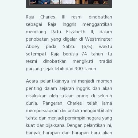
Raja Charles III resmi dinobatkan
sebagai Raja Inggris menggantikan
mendiang Ratu Elizabeth II, dalam
penobatan yang digelar di Westminster
Abbey pada Sabtu (6/5) waktu
setempat. Raja berusia 74 tahun itu
resmi dinobatkan mengikuti tradisi
panjang sejak lebih dari 900 tahun
Acara pelantikannya ini menjadi momen
penting dalam sejarah Inggris dan akan
disaksikan oleh jutaan orang di seluruh
dunia. Pangeran Charles telah lama
mempersiapkan diri untuk mengambil alih
tahta dan menjadi pemimpin negara yang
kuat dan bijaksana. Dengan pelantikan ini,
banyak harapan dan harapan baru akan