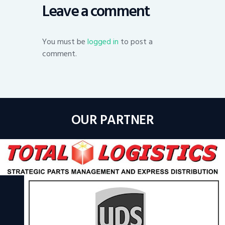
Leave a comment
You must be
logged in
to post a
comment.
OUR PARTNER