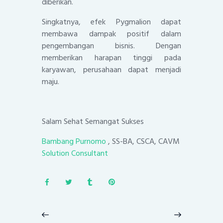
diberikan.
Singkatnya, efek Pygmalion dapat
membawa dampak positif dalam
pengembangan bisnis. Dengan
memberikan harapan tinggi pada
karyawan, perusahaan dapat menjadi
maju.
Salam Sehat Semangat Sukses
Bambang Purnomo
, SS-BA, CSCA, CAVM
Solution Consultant
Post
navigation
Previous
Next