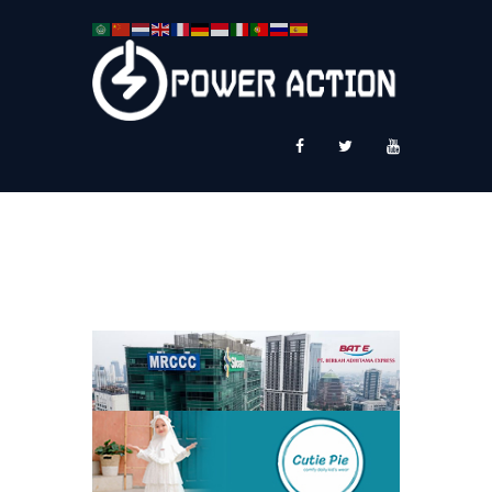
News
Service Plus
Workshop Ekspor
Public Speaking
About Us