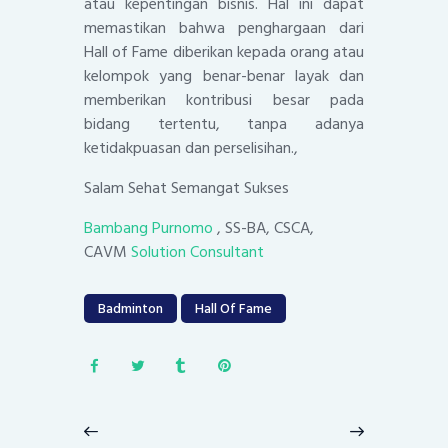
atau kepentingan bisnis. Hal ini dapat
memastikan bahwa penghargaan dari
Hall of Fame diberikan kepada orang atau
kelompok yang benar-benar layak dan
memberikan kontribusi besar pada
bidang tertentu, tanpa adanya
ketidakpuasan dan perselisihan.,
Salam Sehat Semangat Sukses
Bambang Purnomo
, SS-BA, CSCA,
CAVM
Solution Consultant
Badminton
Hall Of Fame
Post
navigation
Previous
Next