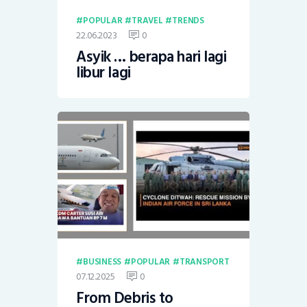
POPULAR
TRAVEL
TRENDS
22.06.2023
0
Asyik … berapa hari lagi
libur lagi
BUSINESS
POPULAR
TRANSPORT
07.12.2025
0
From Debris to