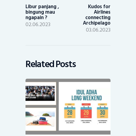
post:
post:
Libur panjang ,
Kudos for
bingung mau
Airlines
ngapain ?
connecting
Archipelago
02.06.2023
03.06.2023
Related Posts