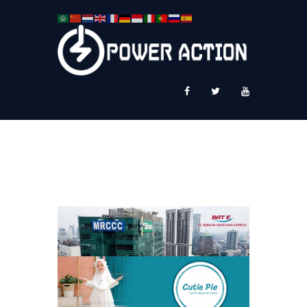
News
Service Plus
Workshop Ekspor
Public Speaking
About Us