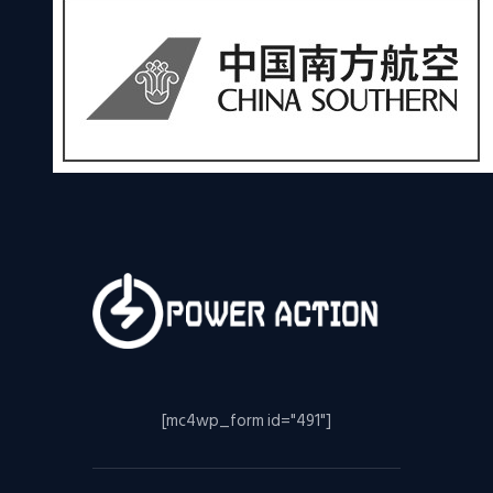
[mc4wp_form id="491"]