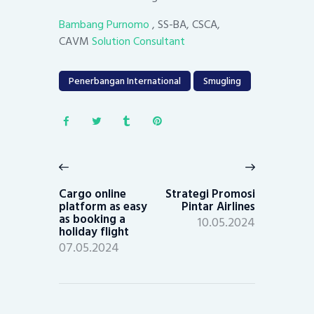
Bambang Purnomo
, SS-BA, CSCA,
CAVM
Solution Consultant
Penerbangan International
Smugling
Post
navigation
Previous
Next
post:
post:
Cargo online
Strategi Promosi
platform as easy
Pintar Airlines
as booking a
10.05.2024
holiday flight
07.05.2024