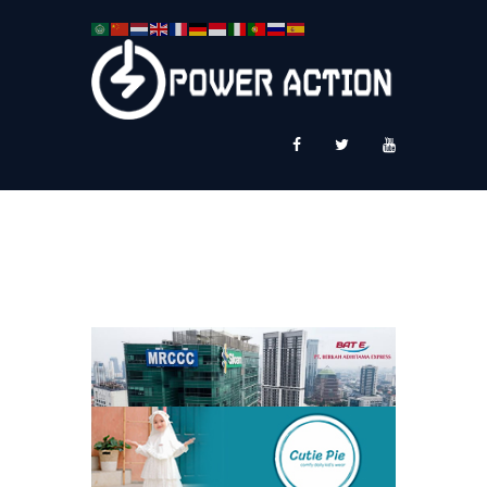
News
Service Plus
Workshop Ekspor
Public Speaking
About Us