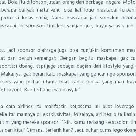
rsal, Bola itu ditonton jutaan orang dari berbagai negara. Moto
a berapa banyak mata yang bisa liat logo maskapai terpa
 promosi kelas dunia, Nama maskapai jadi semakin dikenal
askapai ini sponsori tim kesayangan gue, kayanya asik nih
tu, jadi sponsor olahraga juga bisa nunjukin komitmen ma
hat dan penuh semangat. Dengan begitu, maskapai gak cum
sportasi doang, tapi juga sebagai bagian dari lifestyle yan
? Makanya, gak heran kalo maskapai yang gencar nge-sponsorin
rriers yang pilihan utama buat kamu semua yang mau trav
et favorit. Biar terbang makin asyik!”
na cara airlines itu manfaatin kerjasama ini buat leverag
a itu mainnya di eksklusivitas. Misalnya, airlines bisa kas
u tim yang mereka sponsori. “Nih, kamu terbang ke stadion 
s dari kita.” Gimana, tertarik kan? Jadi, bukan cuma logo doan