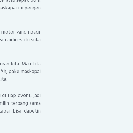
P atau sepak bola.
maskapai ini pengen
y motor yang ngacir
ih airlines itu suka
kiran kita. Mau kita
 “Ah, pake maskapai
ita.
di tiap event, jadi
 milih terbang sama
apai bisa dapetin