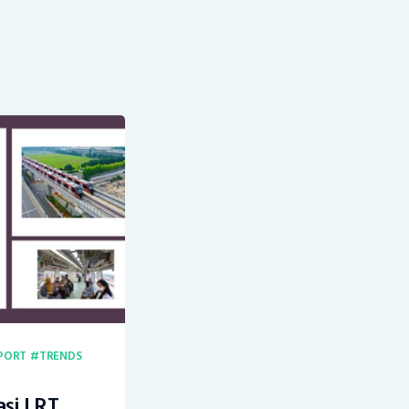
PORT
TRENDS
si LRT