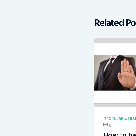
Related Po
POPULAR
TRA
0
How to ha