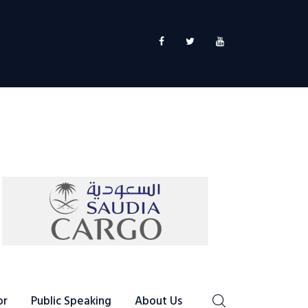
or
Public Speaking
About Us