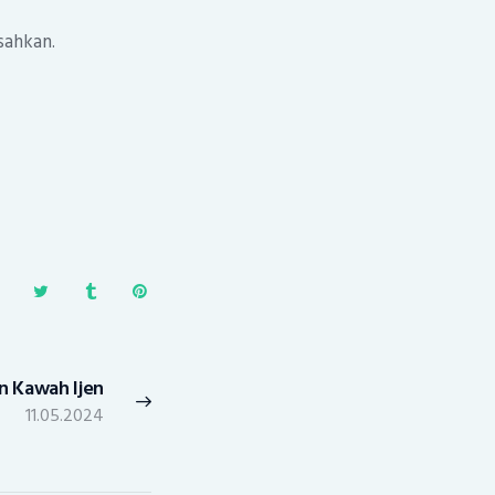
isahkan.
in Kawah Ijen
Next
11.05.2024
post: