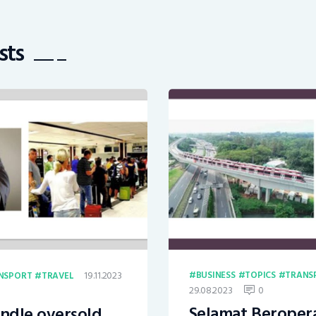
sts
19.11.2023
BUSINESS
TOPICS
TRANS
NSPORT
TRAVEL
29.08.2023
0
Selamat Beropera
ndle oversold