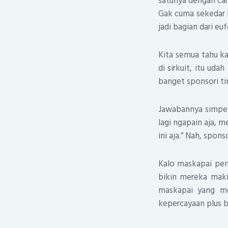
satunya dengan ca
Gak cuma sekedar l
jadi bagian dari eu
Kita semua tahu ka
di sirkuit, itu uda
banget sponsori t
Jawabannya simpel a
lagi ngapain aja, 
ini aja.” Nah, spons
Kalo maskapai pene
bikin mereka makin
maskapai yang me
kepercayaan plus b