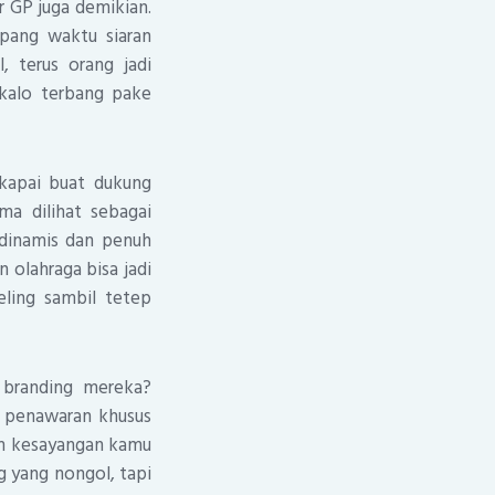
r GP juga demikian.
mpang waktu siaran
, terus orang jadi
 kalo terbang pake
skapai buat dukung
a dilihat sebagai
g dinamis dan penuh
 olahraga bisa jadi
eling sambil tetep
e branding mereka?
ih penawaran khusus
tim kesayangan kamu
g yang nongol, tapi