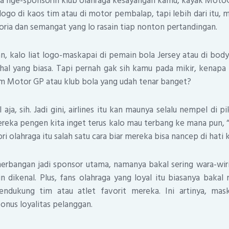
ra nge-sponsorin klub olahraga kesayangan kamu, kayak MotoG
ogo di kaos tim atau di motor pembalap, tapi lebih dari itu, 
foria dan semangat yang lo rasain tiap nonton pertandingan.
n, kalo liat logo-maskapai di pemain bola Jersey atau di bod
h hal yang biasa. Tapi pernah gak sih kamu pada mikir, kenapa s
im Motor GP atau klub bola yang udah tenar banget?
ja, sih. Jadi gini, airlines itu kan maunya selalu nempel di pi
mereka pengen kita inget terus kalo mau terbang ke mana pun,
ori olahraga itu salah satu cara biar mereka bisa nancep di hati k
rbangan jadi sponsor utama, namanya bakal sering wara-wiri 
 dikenal. Plus, fans olahraga yang loyal itu biasanya bakal
ndukung tim atau atlet favorit mereka. Ini artinya, mask
onus loyalitas pelanggan.