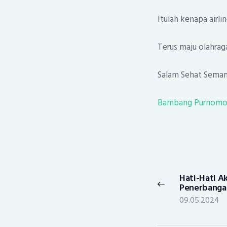
Itulah kenapa airli
Terus maju olahrag
Salam Sehat Seman
Bambang Purnom
Post
navigation
Hati-Hati Ak
Previous
Penerbangan
post:
09.05.2024