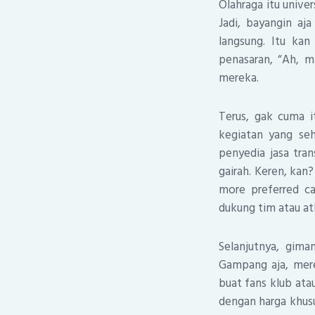
Olahraga itu unive
Jadi, bayangin aj
langsung. Itu kan
penasaran, “Ah, m
mereka.
Terus, gak cuma i
kegiatan yang se
penyedia jasa tran
gairah. Keren, kan
more preferred ca
dukung tim atau atl
Selanjutnya, gima
Gampang aja, merek
buat fans klub ata
dengan harga khusu