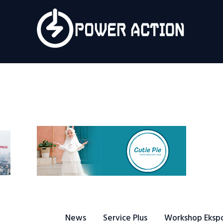
News
Service Plus
Workshop Ekspor
Public Speaking
About Us
News
Service Plus
Workshop Eksp