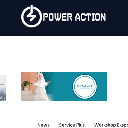
News
Service Plus
Workshop Ekspor
Public Speaking
About Us
News
Service Plus
Workshop Eksp