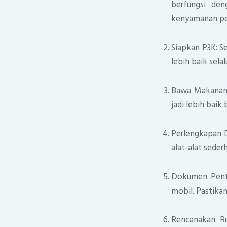
berfungsi den
kenyamanan per
Siapkan P3K: Se
lebih baik selal
Bawa Makanan d
jadi lebih bai
Perlengkapan D
alat-alat seder
Dokumen Penti
mobil. Pastika
Rencanakan Ru