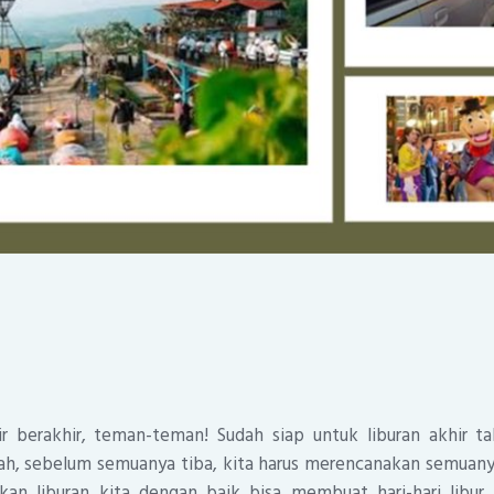
 berakhir, teman-teman! Sudah siap untuk liburan akhir t
, sebelum semuanya tiba, kita harus merencanakan semuanya
an liburan kita dengan baik bisa membuat hari-hari libur 