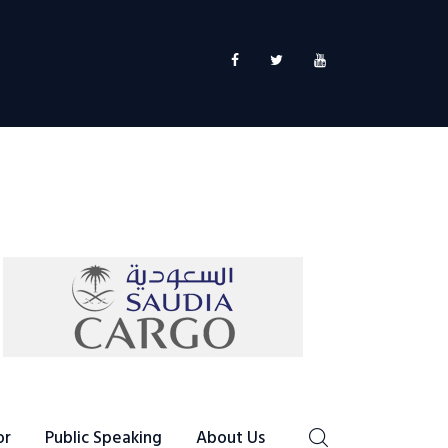
or
Public Speaking
About Us