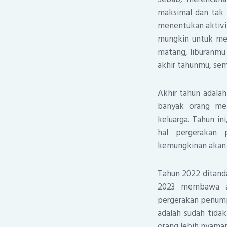
maksimal dan tak 
menentukan aktivita
mungkin untuk men
matang, liburanmu 
akhir tahunmu, se
Akhir tahun adalah
banyak orang me
keluarga. Tahun in
hal pergerakan
kemungkinan akan
Tahun 2022 ditand
2023 membawa ang
pergerakan penump
adalah sudah tida
orang lebih nyaman