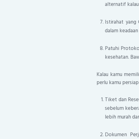
alternatif kala
Istirahat yang
dalam keadaan 
Patuhi Protoko
kesehatan. Bawa
Kalau kamu memilih
perlu kamu persiapk
Tiket dan Rese
sebelum keber
lebih murah da
Dokumen Perj