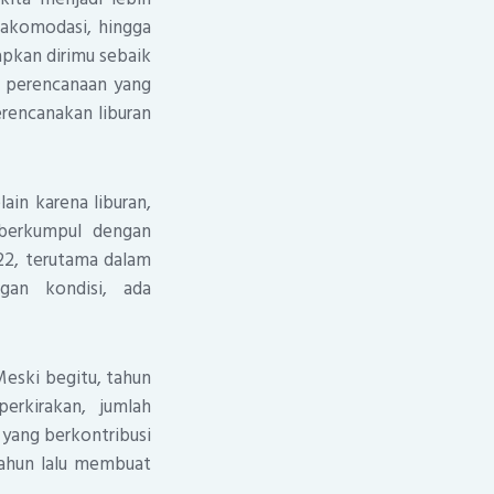
 akomodasi, hingga
iapkan dirimu sebaik
n perencanaan yang
erencanakan liburan
ain karena liburan,
berkumpul dengan
022, terutama dalam
an kondisi, ada
eski begitu, tahun
erkirakan, jumlah
yang berkontribusi
tahun lalu membuat