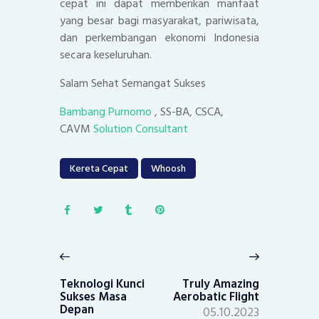
cepat ini dapat memberikan manfaat
yang besar bagi masyarakat, pariwisata,
dan perkembangan ekonomi Indonesia
secara keseluruhan.
Salam Sehat Semangat Sukses
Bambang Purnomo
, SS-BA, CSCA,
CAVM
Solution Consultant
Kereta Cepat
Whoosh
Post
navigation
Previous
Next
post:
post:
Teknologi Kunci
Truly Amazing
Sukses Masa
Aerobatic Flight
Depan
05.10.2023