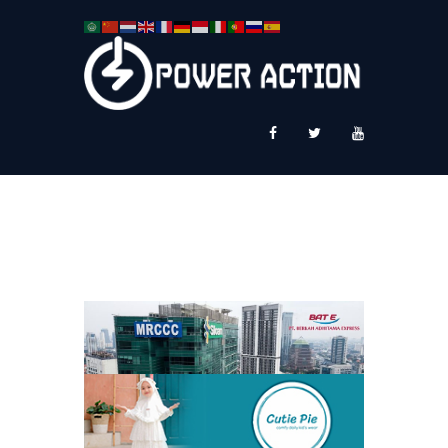
News
Service Plus
Workshop Ekspor
Public Speaking
About Us