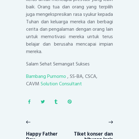
baik. Orang tua dan orang yang terpilih
juga mengekspresikan rasa syukur kepada
Tuhan dan keluarga mereka dan berbagi
cerita dan pengalaman dengan orang lain
untuk memotivasi mereka untuk terus
belajar dan berusaha mencapai impian
mereka.
Salam Sehat Semangat Sukses
Bambang Purnomo
, SS-BA, CSCA,
CAVM
Solution Consultant
Post
navigation
Previous
Next
post:
post:
Happy Father
Tiket konser dan