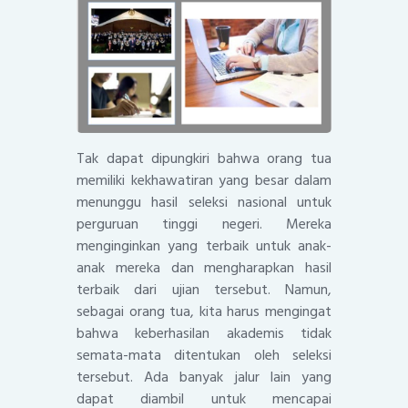
Tak dapat dipungkiri bahwa orang tua
memiliki kekhawatiran yang besar dalam
menunggu hasil seleksi nasional untuk
perguruan tinggi negeri. Mereka
menginginkan yang terbaik untuk anak-
anak mereka dan mengharapkan hasil
terbaik dari ujian tersebut. Namun,
sebagai orang tua, kita harus mengingat
bahwa keberhasilan akademis tidak
semata-mata ditentukan oleh seleksi
tersebut. Ada banyak jalur lain yang
dapat diambil untuk mencapai