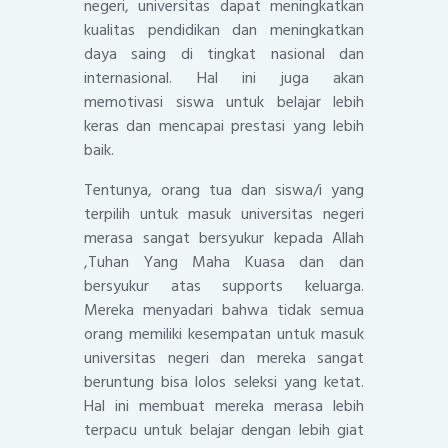
negeri, universitas dapat meningkatkan
kualitas pendidikan dan meningkatkan
daya saing di tingkat nasional dan
internasional. Hal ini juga akan
memotivasi siswa untuk belajar lebih
keras dan mencapai prestasi yang lebih
baik.
Tentunya, orang tua dan siswa/i yang
terpilih untuk masuk universitas negeri
merasa sangat bersyukur kepada Allah
,Tuhan Yang Maha Kuasa dan dan
bersyukur atas supports keluarga.
Mereka menyadari bahwa tidak semua
orang memiliki kesempatan untuk masuk
universitas negeri dan mereka sangat
beruntung bisa lolos seleksi yang ketat.
Hal ini membuat mereka merasa lebih
terpacu untuk belajar dengan lebih giat