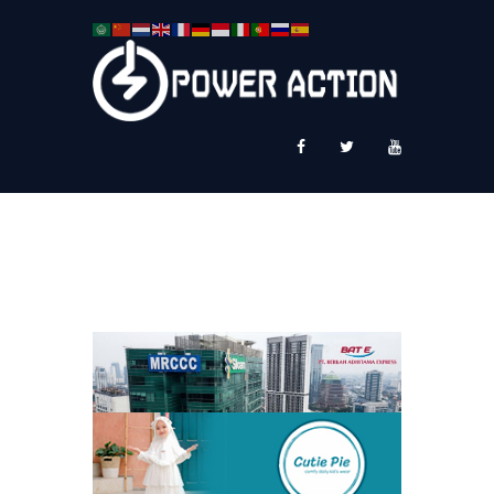
News
Service Plus
Workshop Ekspor
Public Speaking
About Us