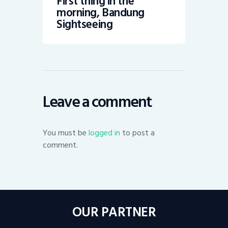
First thing in the
morning, Bandung
Sightseeing
Leave a comment
You must be
logged in
to post a
comment.
OUR PARTNER