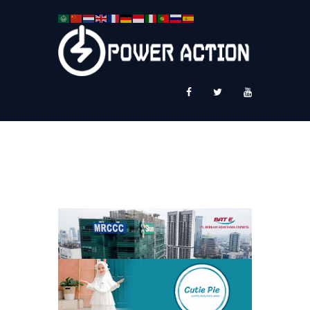
News
Service Plus
Workshop Ekspor
Public Speaking
About Us