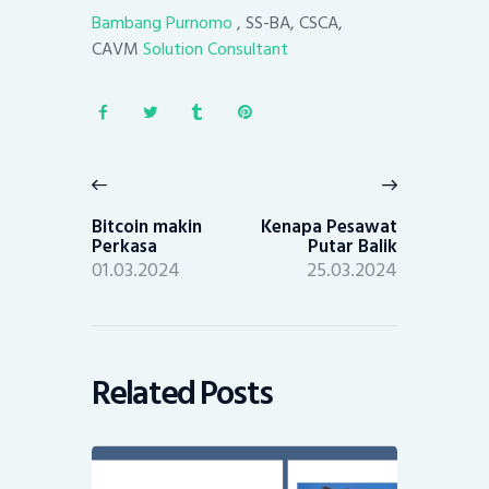
Bambang Purnomo
, SS-BA, CSCA,
CAVM
Solution Consultant
Post
navigation
Previous
Next
post:
post:
Bitcoin makin
Kenapa Pesawat
Perkasa
Putar Balik
01.03.2024
25.03.2024
Related Posts