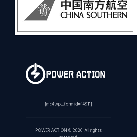
[mc4wp_form id="491"]
POWER ACTION © 2026. All rights