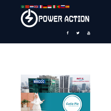
News
Service Plus
Workshop Ekspor
Public Speaking
About Us