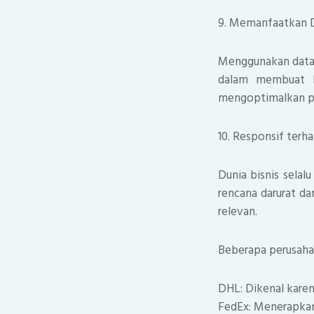
9. Memanfaatkan D
Menggunakan data 
dalam membuat ke
mengoptimalkan pe
10. Responsif terh
Dunia bisnis selal
rencana darurat d
relevan.
Beberapa perusahaa
DHL: Dikenal karen
FedEx: Menerapkan 