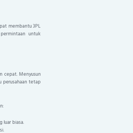
dapat membantu 3PL
 permintaan untuk
gan cepat. Menyusun
u perusahaan tetap
n:
 luar biasa.
i.