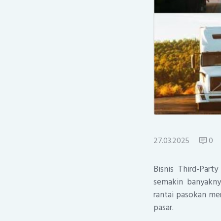
27.03.2025
0
Bisnis Third-Par
semakin banyakny
rantai pasokan me
pasar.