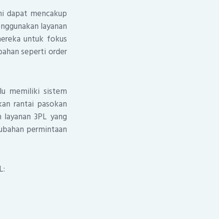
Ini dapat mencakup
enggunakan layanan
ereka untuk fokus
bahan seperti order
lu memiliki sistem
kan rantai pasokan
n layanan 3PL yang
rubahan permintaan
L: