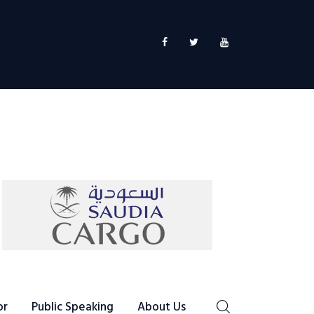
or
Public Speaking
About Us