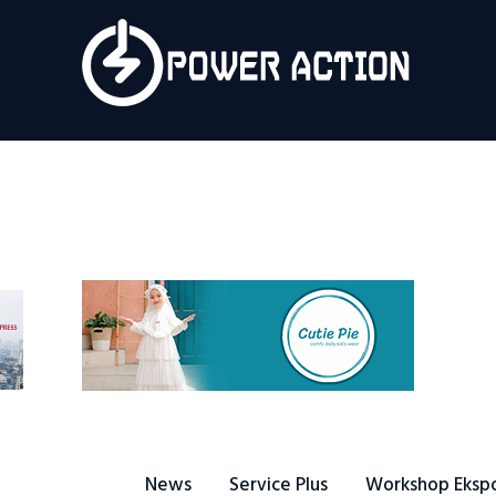
News
Service Plus
Workshop Ekspor
Public Speaking
About Us
News
Service Plus
Workshop Eksp