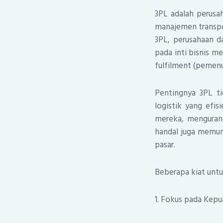
3PL adalah perusa
manajemen transpo
3PL, perusahaan 
pada inti bisnis m
fulfilment (pemenu
Pentingnya 3PL ti
logistik yang efi
mereka, mengurang
handal juga memun
pasar.
Beberapa kiat untu
1. Fokus pada Kep