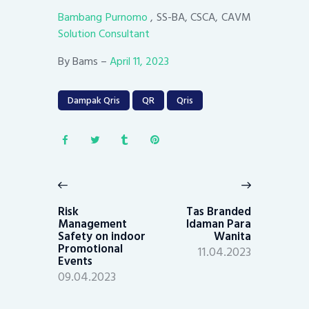
Bambang Purnomo
, SS-BA, CSCA, CAVM
Solution Consultant
By Bams –
April 11, 2023
Dampak Qris
QR
Qris
Post
navigation
Previous
Next
post:
post:
Risk
Tas Branded
Management
Idaman Para
Safety on indoor
Wanita
Promotional
11.04.2023
Events
09.04.2023