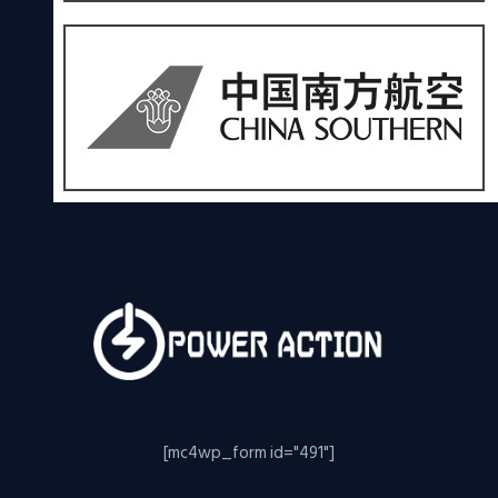
[mc4wp_form id="491"]