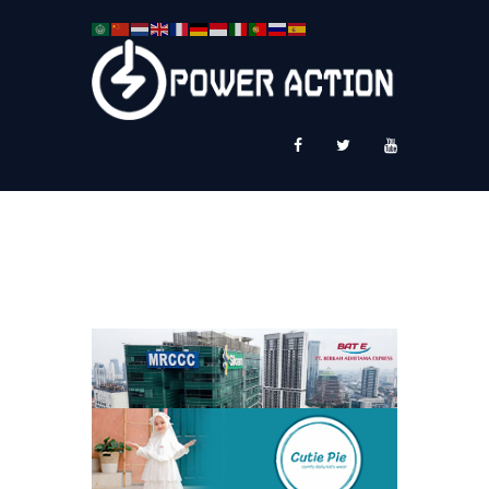
News
Service Plus
Workshop Ekspor
Public Speaking
About Us