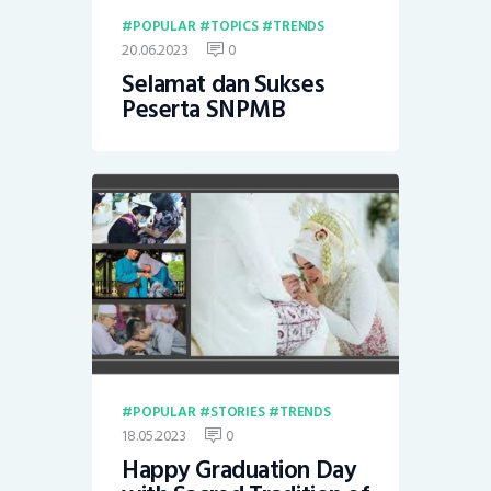
POPULAR
TOPICS
TRENDS
20.06.2023
0
Selamat dan Sukses
Peserta SNPMB
POPULAR
STORIES
TRENDS
18.05.2023
0
Happy Graduation Day