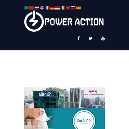
News
Service Plus
Workshop Ekspor
Public Speaking
About Us