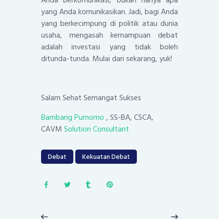
Anda berkomunikasi, bukan hanya apa
yang Anda komunikasikan. Jadi, bagi Anda
yang berkecimpung di politik atau dunia
usaha, mengasah kemampuan debat
adalah investasi yang tidak boleh
ditunda-tunda. Mulai dari sekarang, yuk!
Salam Sehat Semangat Sukses
Bambang Purnomo
, SS-BA, CSCA,
CAVM
Solution Consultant
Debat
Kekuatan Debat
Post
navigation