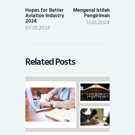
Previous
Next
post:
post:
Hopes for Better
Mengenal Istilah
Aviation Industry
Pengiriman
2024
13.01.2024
07.01.2024
Related Posts