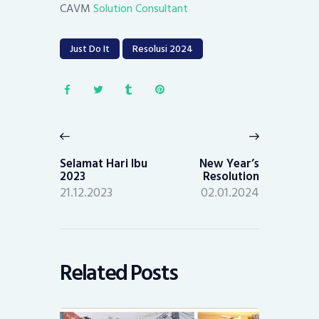
CAVM
Solution Consultant
Just Do It
Resolusi 2024
Post
navigation
Previous
Next
post:
post:
Selamat Hari Ibu
New Year’s
2023
Resolution
21.12.2023
02.01.2024
Related Posts