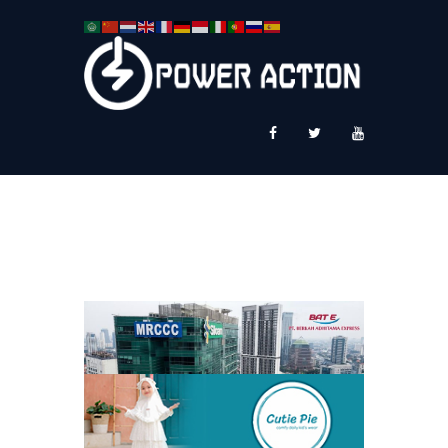
News
Service Plus
Workshop Ekspor
Public Speaking
About Us