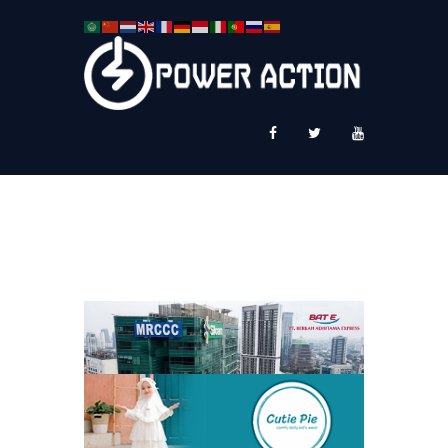
News
Service Plus
Workshop Ekspor
Public Speaking
About Us