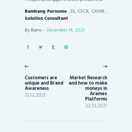
Bambang Purnomo
,SS, CSCA, CAVM ,
Solution Consultant
By Bams –
December 14, 2021
Post
navigation
Previous
Next
post:
post:
Customers are
Market Research
unique and Brand
and how to make
Awareness
moneys in
Aramex
13.12.2021
Platforms
22.12.2021