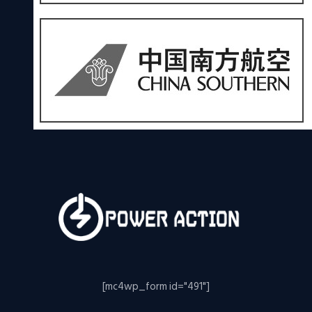
[mc4wp_form id="491"]