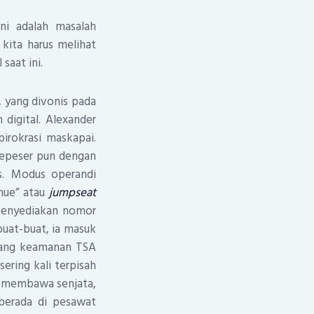
ni adalah masalah
kita harus melihat
 saat ini.
 yang divonis pada
 digital. Alexander
birokrasi maskapai.
 sepeser pun dengan
es. Modus operandi
nue” atau
jumpseat
menyediakan nomor
buat-buat, ia masuk
rbang keamanan TSA
ering kali terpisah
k membawa senjata,
berada di pesawat