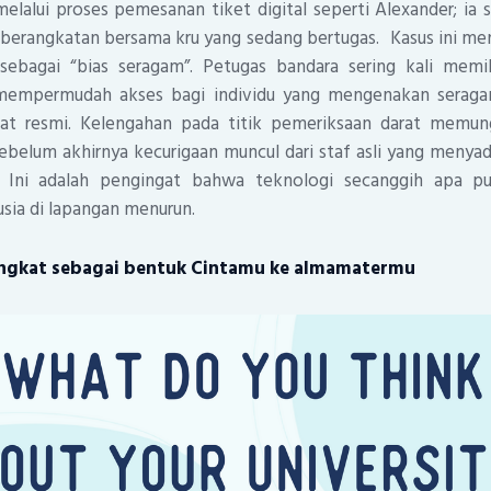
melalui proses pemesanan tiket digital seperti Alexander; ia s
eberangkatan bersama kru yang sedang bertugas. Kasus ini me
 sebagai “bias seragam”. Petugas bandara sering kali memi
 mempermudah akses bagi individu yang mengenakan serag
ihat resmi. Kelengahan pada titik pemeriksaan darat memun
sebelum akhirnya kecurigaan muncul dari staf asli yang menyad
. Ini adalah pengingat bahwa teknologi secanggih apa pu
sia di lapangan menurun.
singkat sebagai bentuk Cintamu ke almamatermu