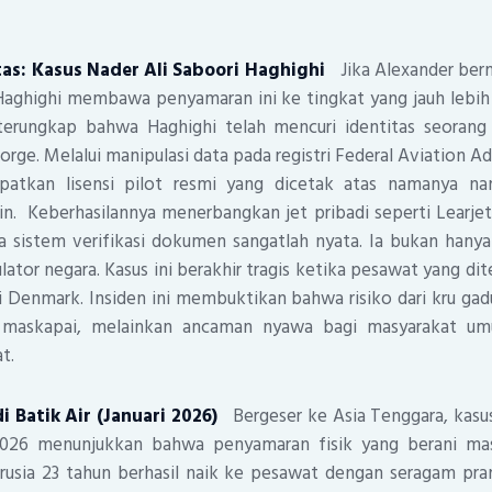
tas: Kasus Nader Ali Saboori Haghighi
Jika Alexander berma
Haghighi membawa penyamaran ini ke tingkat yang jauh lebih
terungkap bahwa Haghighi telah mencuri identitas seorang 
rge. Melalui manipulasi data pada registri Federal Aviation Ad
apatkan lisensi pilot resmi yang dicetak atas namanya 
ain. Keberhasilannya menerbangkan jet pribadi seperti Lear
 sistem verifikasi dokumen sangatlah nyata. Ia bukan hany
lator negara. Kasus ini berakhir tragis ketika pesawat yang di
i Denmark. Insiden ini membuktikan bahwa risiko dari kru g
al maskapai, melainkan ancaman nyawa bagi masyarakat u
rat.
 di Batik Air (Januari 2026)
Bergeser ke Asia Tenggara, kasus
2026 menunjukkan bahwa penyamaran fisik yang berani mas
rusia 23 tahun berhasil naik ke pesawat dengan seragam pra