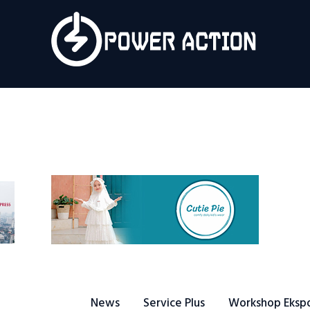
News
Service Plus
Workshop Ekspor
Public Speaking
About Us
News
Service Plus
Workshop Eksp