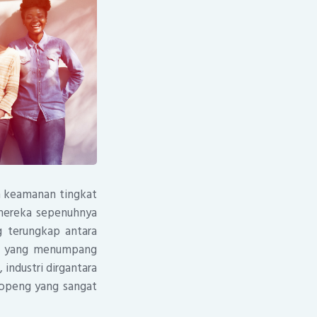
an keamanan tingkat
mereka sepenuhnya
g terungkap antara
ri” yang menumpang
 industri dirgantara
topeng yang sangat