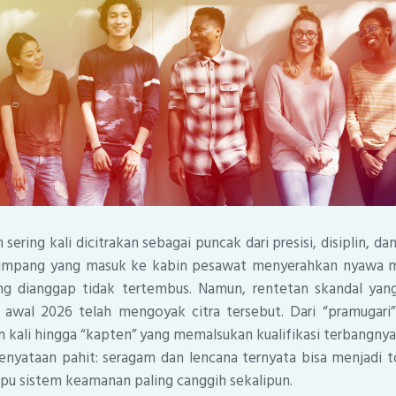
sering kali dicitrakan sebagai puncak dari presisi, disiplin, d
enumpang yang masuk ke kabin pesawat menyerahkan nyawa 
g dianggap tidak tertembus. Namun, rentetan skandal yan
 awal 2026 telah mengoyak citra tersebut. Dari “pramuga
an kali hingga “kapten” yang memalsukan kualifikasi terbangnya,
enyataan pahit: seragam dan lencana ternyata bisa menjadi 
ipu sistem keamanan paling canggih sekalipun.