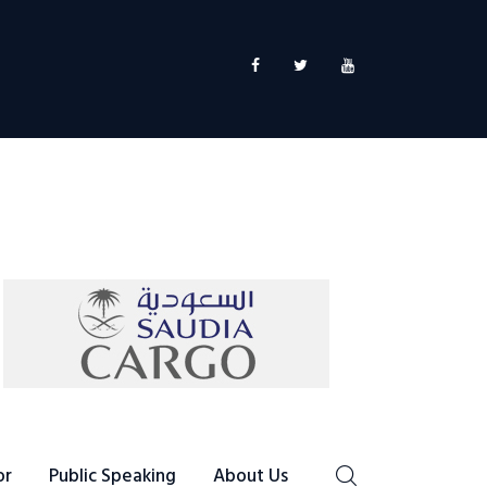
or
Public Speaking
About Us