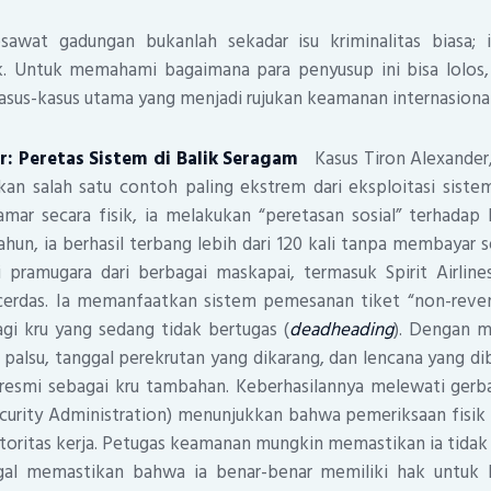
awat gadungan bukanlah sekadar isu kriminalitas biasa; i
k. Untuk memahami bagaimana para penyusup ini bisa lolos, 
asus-kasus utama yang menjadi rujukan keamanan internasional
r: Peretas Sistem di Balik Seragam
Kasus Tiron Alexander,
an salah satu contoh paling ekstrem dari eksploitasi sistem
ar secara fisik, ia melakukan “peretasan sosial” terhadap 
hun, ia berhasil terbang lebih dari 120 kali tanpa membayar
pramugara dari berbagai maskapai, termasuk Spirit Airlin
cerdas. Ia memanfaatkan sistem pemesanan tiket “non-reve
gi kru yang sedang tidak bertugas (
deadheading
). Dengan 
 palsu, tanggal perekrutan yang dikarang, dan lencana yang di
resmi sebagai kru tambahan. Keberhasilannya melewati ge
curity Administration) menunjukkan bahwa pemeriksaan fisik s
otoritas kerja. Petugas keamanan mungkin memastikan ia tida
gal memastikan bahwa ia benar-benar memiliki hak untuk 