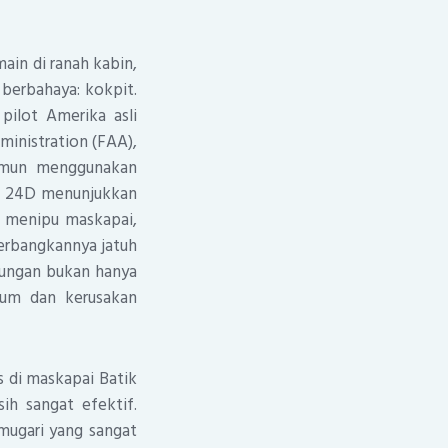
in di ranah kabin,
 berbahaya: kokpit.
pilot Amerika asli
ministration (FAA),
namun menggunakan
jet 24D menunjukkan
a menipu maskapai,
terbangkannya jatuh
adungan bukan hanya
mum dan kerusakan
 di maskapai Batik
ih sangat efektif.
mugari yang sangat