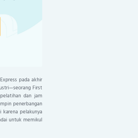
 Express pada akhir
ustri—seorang First
pelatihan dan jam
mimpin penerbangan
si karena pelakunya
adai untuk memikul