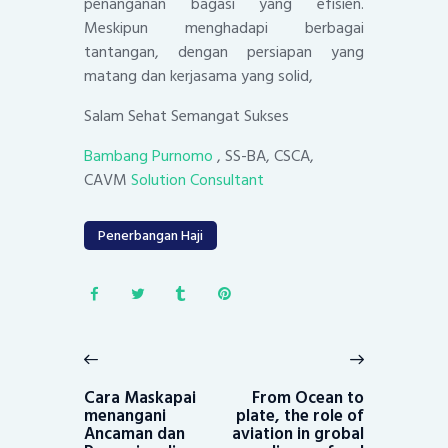
penanganan bagasi yang efisien.
Meskipun menghadapi berbagai
tantangan, dengan persiapan yang
matang dan kerjasama yang solid,
Salam Sehat Semangat Sukses
Bambang Purnomo
, SS-BA, CSCA,
CAVM
Solution Consultant
Penerbangan Haji
Post
navigation
Previous
Next
post:
post:
Cara Maskapai
From Ocean to
menangani
plate, the role of
Ancaman dan
aviation in grobal