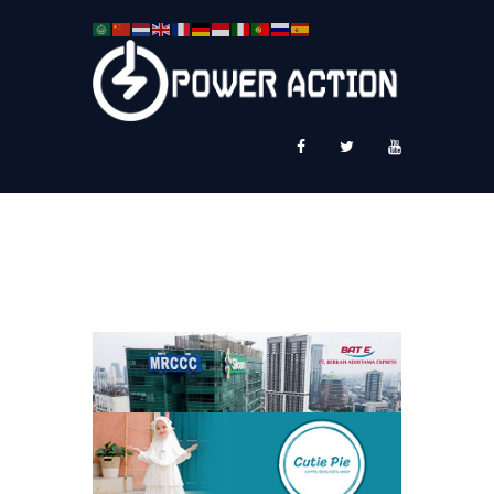
News
Service Plus
Workshop Ekspor
Public Speaking
About Us