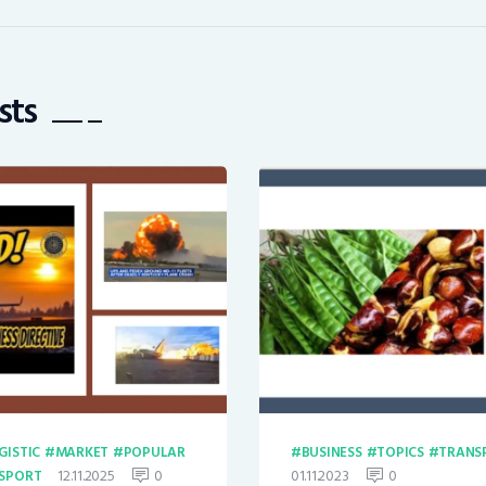
sts
GISTIC
MARKET
POPULAR
BUSINESS
TOPICS
TRANS
12.11.2025
0
01.11.2023
0
SPORT