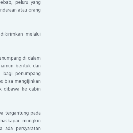
Sebab, peluru yang
ndaraan atau orang
ikirimkan melalui
penumpang di dalam
, namun bentuk dan
an bagi penumpang
s bisa mengijinkan
ak dibawa ke cabin
ya tergantung pada
 maskapai mungkin
a ada persyaratan