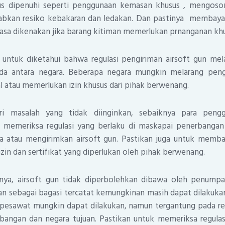
us dipenuhi seperti penggunaan kemasan khusus , mengoso
bkan resiko kebakaran dan ledakan. Dan pastinya membaya
iasa dikenakan jika barang kitiman memerlukan prnanganan khu
g untuk diketahui bahwa regulasi pengiriman airsoft gun me
da antara negara. Beberapa negara mungkin melarang pengi
al atau memerlukan izin khusus dari pihak berwenang.
i masalah yang tidak diinginkan, sebaiknya para peng
memeriksa regulasi yang berlaku di maskapai penerbangan
atau mengirimkan airsoft gun. Pastikan juga untuk mem
izin dan sertifikat yang diperlukan oleh pihak berwenang.
nya, airsoft gun tidak diperbolehkan dibawa oleh penumpa
n sebagai bagasi tercatat kemungkinan masih dapat dilakuka
 pesawat mungkin dapat dilakukan, namun tergantung pada re
bangan dan negara tujuan. Pastikan untuk memeriksa regulas