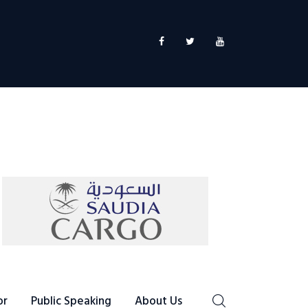
or
Public Speaking
About Us