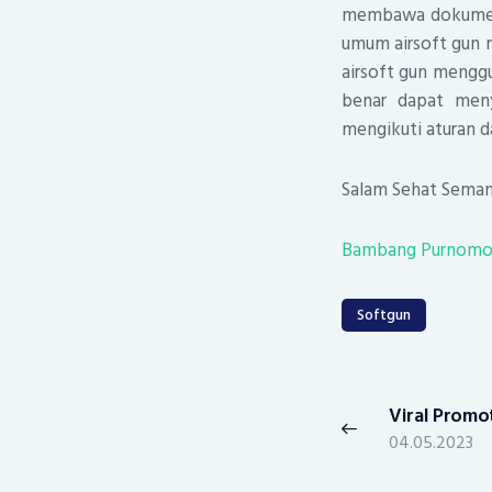
membawa dokumen y
umum airsoft gun m
airsoft gun mengg
benar dapat meny
mengikuti aturan d
Salam Sehat Seman
Bambang Purnom
Softgun
Post
navigation
Viral Promo
Previous
04.05.2023
post: