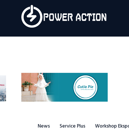
News
Service Plus
Workshop Ekspor
Public Speaking
About Us
News
Service Plus
Workshop Eksp