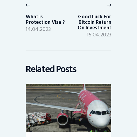
navigation
Previous
Next
post:
post:
What is
Good Luck For
Protection Visa ?
Bitcoin Return
On Investment
14.04.2023
15.04.2023
Related Posts