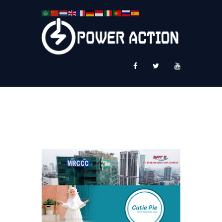
News
Service Plus
Workshop Ekspor
Public Speaking
About Us