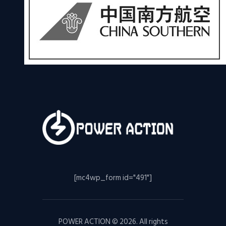
[mc4wp_form id="491"]
POWER ACTION © 2026. All rights