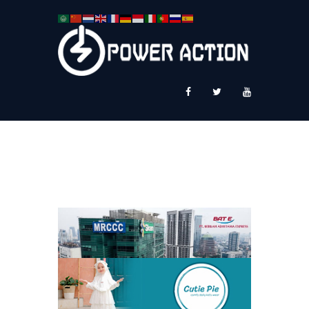
News
Service Plus
Workshop Ekspor
Public Speaking
About Us