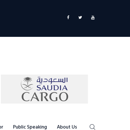
or
Public Speaking
About Us