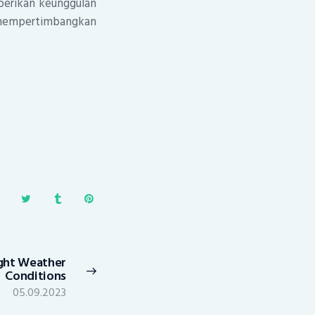
berikan keunggulan
k mempertimbangkan
ight Weather
Next
Conditions
post:
05.09.2023