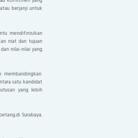
 atau komitmen yang
atau berjanji untuk
ntu mendifinisikan
an niat dan tujuan
an nilai-nilai yang
an membandingkan.
tara satu kandidat
utusan yang lebih
petang.di Surabaya.