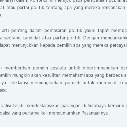
Deklarasi dalam konteks ini merujuk pada pernyataan publik
at atau partai politik tentang apa yang mereka rencanakan 
.
i arti penting dalam pemasaran politik yakni fapat memba
isi seorang kandidat atau partai politik. Dengan mengumumk
apat menunjukkan kepada pemilih apa yang mereka percayai d
rasi memberikan pemilih sesuatu untuk dipertimbangkan d
pemilih mungkin akan kesulitan memahami apa yang berbeda an
nnya. Deklarasi memungkinkan pemilih untuk membuat kep
asi.
Koalisi telah mendeklarasikan pasangan di Surabaya kemarin 
Koalisi yang pertama kali mengumumkan Pasangannya.