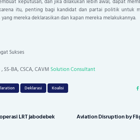
mbuat keputusan, dan jika dilakukan lebih awal, dapat mem
karena itu, penting bagi kandidat dan partai politik untu
 yang mereka deklarasikan dan kapan mereka melakukannya.
gat Sukses
o
, SS-BA, CSCA, CAVM
Solution Consultant
laration
Deklarasi
Koalisi
operasi LRT jabodebek
Aviation Disruption by Fl