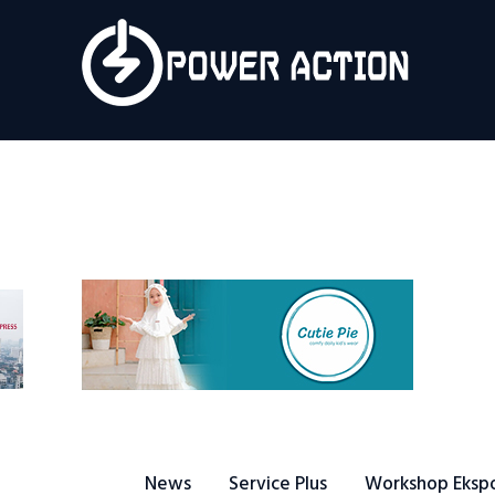
News
Service Plus
Workshop Ekspor
Public Speaking
About Us
News
Service Plus
Workshop Eksp