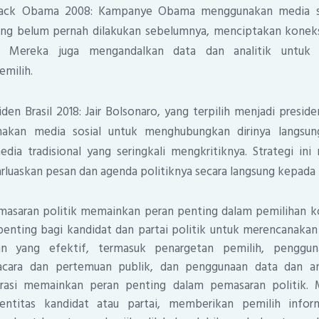
ack Obama 2008: Kampanye Obama menggunakan media sos
ang belum pernah dilakukan sebelumnya, menciptakan konek
. Mereka juga mengandalkan data dan analitik untuk
emilih.
den Brasil 2018: Jair Bolsonaro, yang terpilih menjadi preside
akan media sosial untuk menghubungkan dirinya langsun
dia tradisional yang seringkali mengkritiknya. Strategi in
luaskan pesan dan agenda politiknya secara langsung kepada
emasaran politik memainkan peran penting dalam pemilihan 
penting bagi kandidat dan partai politik untuk merencanaka
an yang efektif, termasuk penargetan pemilih, penggun
acara dan pertemuan publik, dan penggunaan data dan ana
larasi memainkan peran penting dalam pemasaran politik
dentitas kandidat atau partai, memberikan pemilih info