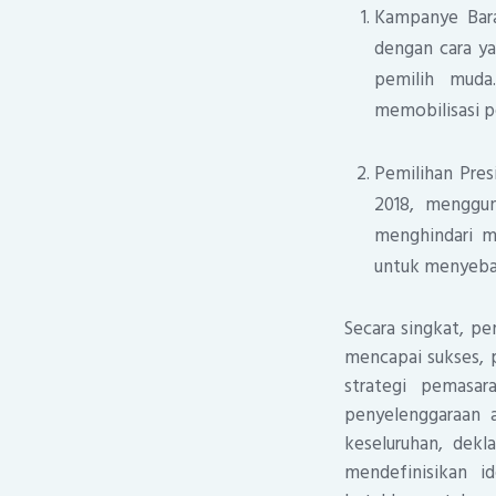
Kampanye Bar
dengan cara y
pemilih muda
memobilisasi p
Pemilihan Presi
2018, menggun
menghindari me
untuk menyebar
Secara singkat, p
mencapai sukses, 
strategi pemasar
penyelenggaraan 
keseluruhan, dek
mendefinisikan i