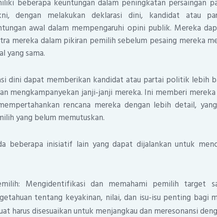
miliki beberapa keuntungan dalam peningkatan persaingan p
ni, dengan melakukan deklarasi dini, kandidat atau par
tungan awal dalam mempengaruhi opini publik. Mereka dapa
ra mereka dalam pikiran pemilih sebelum pesaing mereka m
al yang sama.
asi dini dapat memberikan kandidat atau partai politik lebih
n mengkampanyekan janji-janji mereka. Ini memberi mereka
mempertahankan rencana mereka dengan lebih detail, ya
ilih yang belum memutuskan.
ada beberapa inisiatif lain yang dapat dijalankan untuk me
milih: Mengidentifikasi dan memahami pemilih target sa
tahuan tentang keyakinan, nilai, dan isu-isu penting bagi m
uat harus disesuaikan untuk menjangkau dan meresonansi denga