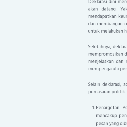
Deklarasi dini me
akan datang. Yak
mendapatkan keun
dan membangun cit
untuk melakukan h
Selebihnya, deklar
mempromosikan da
menjelaskan dan 
mempengaruhi pem
Selain deklarasi, 
pemasaran politik.
Penargetan Pe
mencakup penge
pesan yang dib