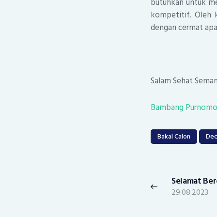
butuhkan untuk me
kompetitif. Oleh 
dengan cermat apa
Salam Sehat Seman
Bambang Purnom
Bakal Calon
Dec
Post
navigation
Selamat Ber
Previous
29.08.2023
post: