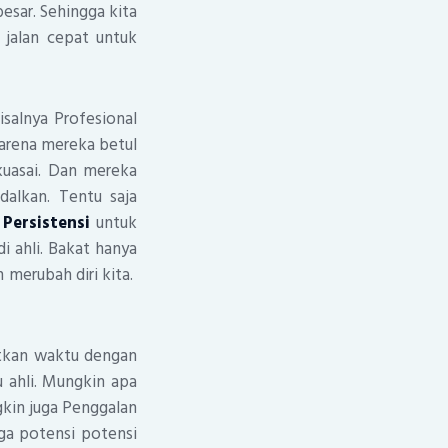
sar. Sehingga kita
 jalan cepat untuk
salnya Profesional
karena mereka betul
kuasai. Dan mereka
dalkan. Tentu saja
n
Persistensi
untuk
 ahli. Bakat hanya
n merubah diri kita.
tkan waktu dengan
 ahli. Mungkin apa
gkin juga Penggalan
gga potensi potensi