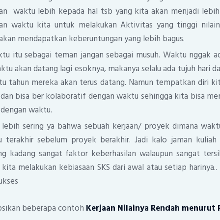
n waktu lebih kepada hal tsb yang kita akan menjadi lebih b
an waktu kita untuk melakukan Aktivitas yang tinggi nilai
ti akan mendapatkan keberuntungan yang lebih bagus.
tu itu sebagai teman jangan sebagai musuh. Waktu nggak ad
ktu akan datang lagi esoknya, makanya selalu ada tujuh hari d
tu tahun mereka akan terus datang. Namun tempatkan diri kit
n bisa ber kolaboratif dengan waktu sehingga kita bisa mend
a dengan waktu.
lebih sering ya bahwa sebuah kerjaan/ proyek dimana waktu k
 terakhir sebelum proyek berakhir. Jadi kalo jaman kuliah
g kadang sangat faktor keberhasilan walaupun sangat tersi
kita melakukan kebiasaan SKS dari awal atau setiap harinya.. 
ukses
ipsikan beberapa contoh
Kerjaan
Nilainya Rendah
menurut 