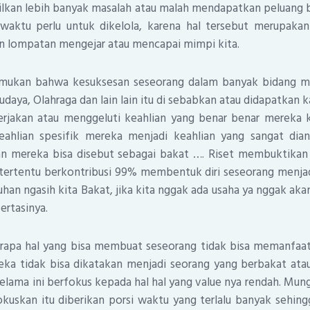
lkan lebih banyak masalah atau malah mendapatkan peluang be
aktu perlu untuk dikelola, karena hal tersebut merupakan
lompatan mengejar atau mencapai mimpi kita.
emukan bahwa kesuksesan seseorang dalam banyak bidang mi
budaya, Olahraga dan lain lain itu di sebabkan atau didapatkan 
rjakan atau menggeluti keahlian yang benar benar mereka 
ahlian spesifik mereka menjadi keahlian yang sangat dian
an mereka bisa disebut sebagai bakat …. Riset membuktika
tertentu berkontribusi 99% membentuk diri seseorang menjadi
uhan ngasih kita Bakat, jika kita nggak ada usaha ya nggak aka
pertasinya.
rapa hal yang bisa membuat seseorang tidak bisa memanfaa
eka tidak bisa dikatakan menjadi seorang yang berbakat atau
selama ini berfokus kepada hal hal yang value nya rendah. Mun
kuskan itu diberikan porsi waktu yang terlalu banyak sehin