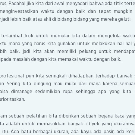
urus. Padahal jika kita dari awal menyadari bahwa ada titik tert
 menginvestasikan waktu dengan baik dan tepat mungkin s
adi lebih baik atau ahli di bidang bidang yang mereka geluti.
terlambat kok untuk memulai kita dalam mengelola waktu
tu mana yang harus kita gunakan untuk melakukan hal hal 
ebih baik, jadi kita akan memiliki peluang untuk mendapa
ipada masalah dengan kita memakai waktu dengan baik.
rofesional pun kita seringkali dihadapkan terhadap banyak s
kan. Sering kita bingung mau mulai dari mana karena semuan
bisa dimanage sedemikian rupa sehingga apa yang kita k
prioritaskan.
alam sebuah pelatihan kita diberikan sebuah bejana kaca ya
ita adalah untuk memasukkan banyak obyek yang ukuranny
itu. Ada batu berbagai ukuran, ada kayu, ada pasir, ada keri