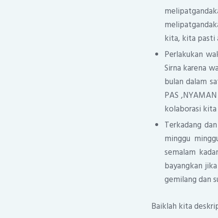
melipatgandaka
melipatgandak
kita, kita pas
Perlakukan wak
Sirna karena wa
bulan dalam sa
PAS ,NYAMAN da
kolaborasi kit
Terkadang dan 
minggu minggu
semalam kadan
bayangkan jika 
gemilang dan s
Baiklah kita deskr