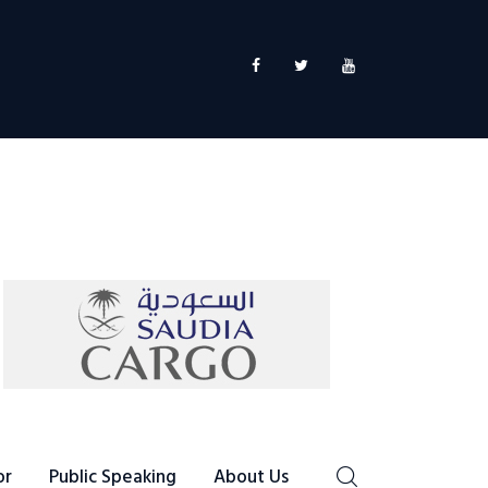
or
Public Speaking
About Us