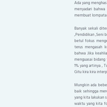
Ada yang menghasi
menyadari bahwa w
membuat lompatan 
Banyak sekali dit
,Pendidikan ,Seni 
betul fokus menge
terus mengasah ke
bahwa Jika keahli
menguasai bidang 
1% yang artinya , T
Gitu kira kira inter
Mungkin ada bebe
baik sehingga mer
yang kita lakukan 
waktu yang kita fo