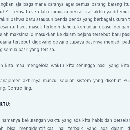
ngkan aja bagaimana caranya agar semua barang barang it
t ? .. ternyata setelah disimulasi berkali-kali akhirnya ditemu
yakni bahwa batu ataupun benda benda yang berbagai ukuran 
besar itu harus masuk terlebih dahulu, kemudian disusul deng
etelah maksimal dimasukkan ke dalam bejana tersebut baru pa
jana tersebut digoyang goyang supaya pasirnya menjadi pad
 semua pasir yang tersisa.
n kita mau mengelola waktu kita sehingga hasil yang kit
najemen akhirnya muncul sebuah sistem yang disebut POA
ng, Controlling.
KTU
:
 namanya kekurangan waktu yang ada kita habis dan bersela
ah bisa mengidentifikasi hal terbaik yang ada dalam di