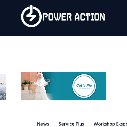
News
Service Plus
Workshop Ekspor
Public Speaking
About Us
News
Service Plus
Workshop Eksp