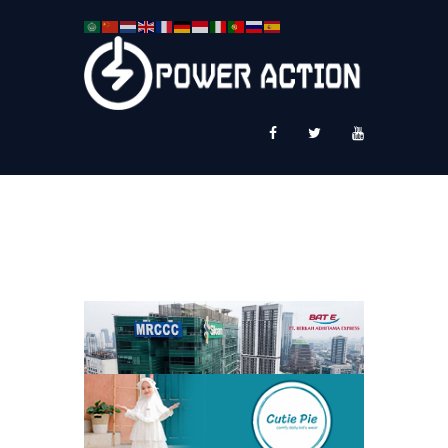
News
Service Plus
Workshop Ekspor
Public Speaking
About Us