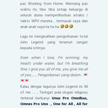
pas Working from Home. Memang pas
waktu itu tiba tiba setiap keluarga di
seluruh dunia memperlihatkan atraksi /
talets WFH mereka , termasuk saya dan
anak anak saya ha ha ha
.
Lagu ini mengisahkan pengorbanan total
John Legend yang teramat sangat
kepada istrinya.
Even when I lose, I’m winning; my
head’s under water, but I’m breathing
fine; I give you all of me, you give me all
of you…… Pengorbanan yang dalam
…
Kalau dengar lagunya John Legend ini All
of me …. , Teringat pula slogan religious
terkenal berbunyi
Unus Pro Omnibus,
Omnes Pro Uno , One for All , All for