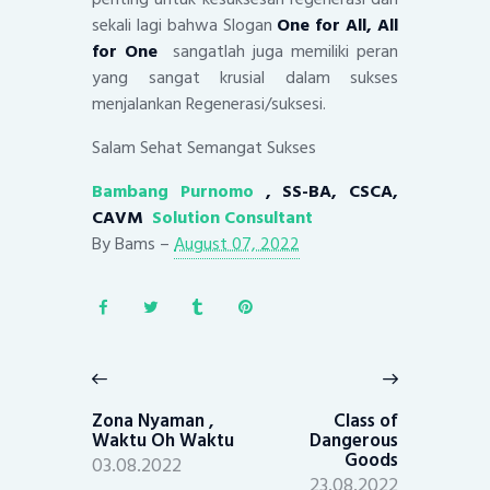
sekali lagi bahwa Slogan
One for All, All
for One
sangatlah juga memiliki peran
yang sangat krusial dalam sukses
menjalankan Regenerasi/suksesi.
Salam Sehat Semangat Sukses
Bambang Purnomo
, SS-BA, CSCA,
CAVM
Solution Consultant
By
Bams
–
August 07, 2022
Post
navigation
Previous
Next
post:
post:
Zona Nyaman ,
Class of
Waktu Oh Waktu
Dangerous
Goods
03.08.2022
23.08.2022