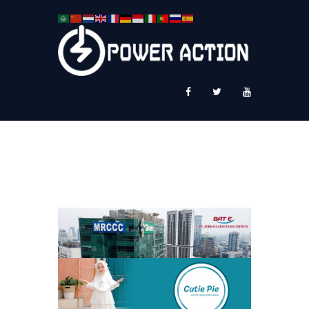
News
Service Plus
Workshop Ekspor
Public Speaking
About Us