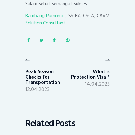
Salam Sehat Semangat Sukses
Bambang Purnomo
, SS-BA, CSCA, CAVM
Solution Consultant
Post
navigation
Previous
Next
post:
post:
Peak Season
What is
Checks for
Protection Visa ?
Transportation
14.04.2023
12.04.2023
Related Posts