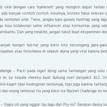
i viral dengan cara ‘nyeleneh’ yang mungkin dapat terlalu 
 ada banyak contoh contoh misalnya, konten harus relevan s
da sentuhan unik. Terus, jangan lupa gunain hashtag yang lag
uga bisa kolaborasi sama influencer atau komunitas yang ud
embantu. Dan yang terakhir, jangan takut buat eksperimen den
banyak banget hal-hal yang bikin kita tercengang gara-gar
jadian atau fenomena di seluruh dunia yang viral karena be
allenge – Pasti pada inget dong sama tantangan yang satu 
ir es ke kepala mereka buat dukung riset penyakit ALS. U
kin kaget (dan kedinginan tentunya), tapi juga karena tantanga
i dan orang terkenal. Itu yang bikin Ice Bucket Challenge ini 
 Siapa sih yang nggak tau lagu dari Psy ini? Gerakan dansa ku