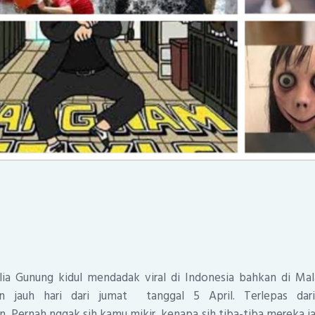
ia Gunung kidul mendadak viral di Indonesia bahkan di Mal
an jauh hari dari jumat tanggal 5 April. Terlepas dar
Pernah nggak sih kamu mikir, kenapa sih tiba-tiba mereka jad