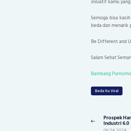
inisiatif kamu yang 
Semoga bisa kasih 
beda dan menarik p
Be Different and 
Salam Sehat Seman
Bambang Purnom
Beda Itu Viral
Post
navigation
Prospek Han
Previous
Industri 6.0
post:
06.04.2024