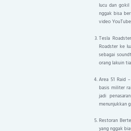
lucu dan gokil
nggak bisa ber
video YouTube 
Tesla Roadste
Roadster ke lu
sebagai soundt
orang lakuin ti
Area 51 Raid –
basis militer 
jadi penasara
menunjukkan gim
Restoran Bert
yang nggak bia