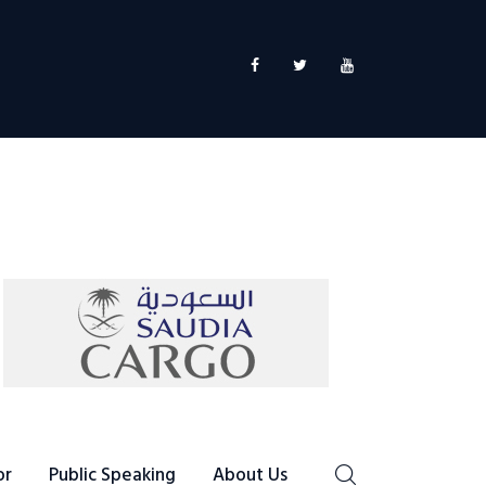
or
Public Speaking
About Us