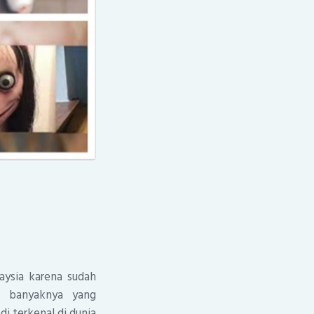
aysia karena sudah
i banyaknya yang
i terkenal di dunia