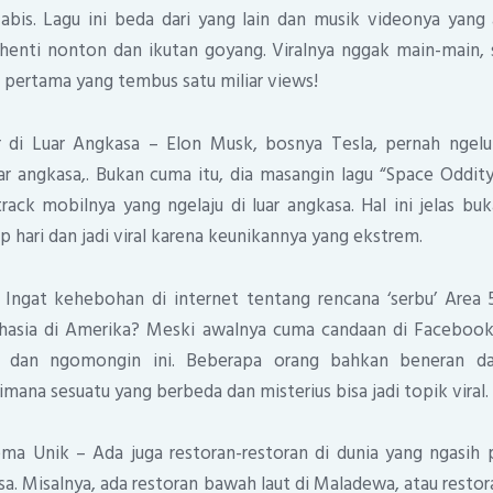
 abis. Lagu ini beda dari yang lain dan musik videonya yang
henti nonton dan ikutan goyang. Viralnya nggak main-main, 
pertama yang tembus satu miliar views!
r di Luar Angkasa – Elon Musk, bosnya Tesla, pernah ngelu
ar angkasa,. Bukan cuma itu, dia masangin lagu “Space Oddit
rack mobilnya yang ngelaju di luar angkasa. Hal ini jelas bu
ap hari dan jadi viral karena keunikannya yang ekstrem.
 Ingat kehebohan di internet tentang rencana ‘serbu’ Area
rahasia di Amerika? Meski awalnya cuma candaan di Facebook,
n dan ngomongin ini. Beberapa orang bahkan beneran da
ana sesuatu yang berbeda dan misterius bisa jadi topik viral.
ema Unik – Ada juga restoran-restoran di dunia yang ngasi
sa. Misalnya, ada restoran bawah laut di Maladewa, atau resto