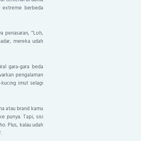
ng extreme berbeda
ya penasaran, “Loh,
sadar, mereka udah
ral gara-gara beda
awarkan pengalaman
kucing imut selagi
nama atau brand kamu
ke punya. Tapi, sisi
ho. Plus, kalau udah
.