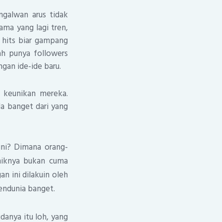
ngalwan arus tidak
ama yang lagi tren,
i hits biar gampang
ah punya followers
gan ide-ide baru.
a keunikan mereka.
da banget dari yang
ini? Dimana orang-
niknya bukan cuma
n ini dilakuin oleh
mendunia banget.
danya itu loh, yang