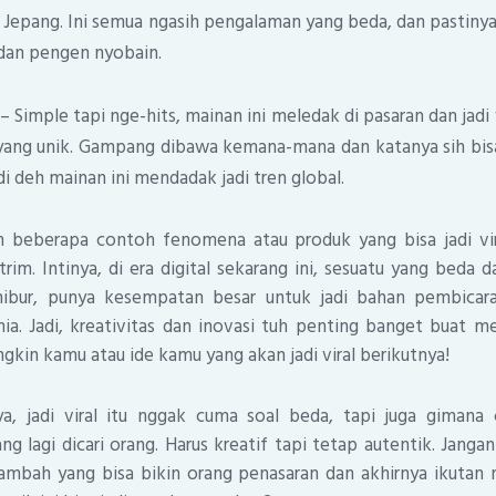
i Jepang. Ini semua ngasih pengalaman yang beda, dan pastinya
 dan pengen nyobain.
– Simple tapi nge-hits, mainan ini meledak di pasaran dan jadi
yang unik. Gampang dibawa kemana-mana dan katanya sih bis
adi deh mainan ini mendadak jadi tren global.
ah beberapa contoh fenomena atau produk yang bisa jadi vir
rim. Intinya, di era digital sekarang ini, sesuatu yang beda d
rhibur, punya kesempatan besar untuk jadi bahan pembicar
unia. Jadi, kreativitas dan inovasi tuh penting banget buat
ungkin kamu atau ide kamu yang akan jadi viral berikutnya!
a, jadi viral itu nggak cuma soal beda, tapi juga gimana
 lagi dicari orang. Harus kreatif tapi tetap autentik. Jangan 
tambah yang bisa bikin orang penasaran dan akhirnya ikutan n