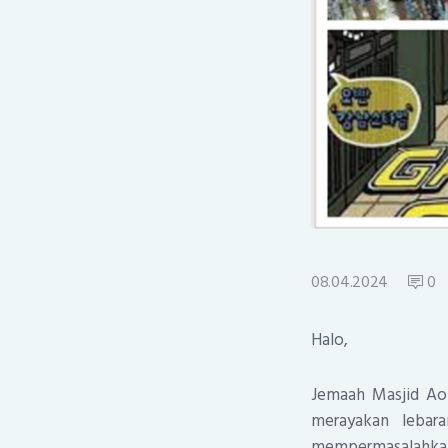
08.04.2024
0
Halo,
Jemaah Masjid Aol
merayakan lebar
mempermasalahkan ,