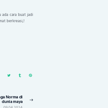
 ada cara buat jadi
at berkreasi,!
aga Norma di
Next
dunia maya
post:
09.04.2024