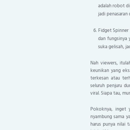
adalah robot d
jadi penasaran
Fidget Spinner 
dan fungsinya 
suka gelisah, j
Nah viewers, itul
keunikan yang ekst
terkesan atau te
seluruh penjuru d
viral. Siapa tau, m
Pokoknya, inget y
nyambung sama yang
harus punya nilai 