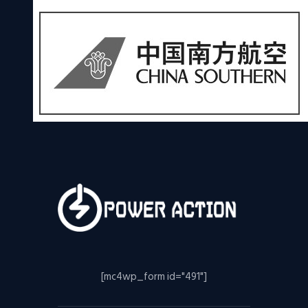
[mc4wp_form id="491"]