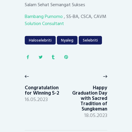
Salam Sehat Semangat Sukses
Bambang Purnomo
, SS-BA, CSCA, CAVM
Solution Consultant
Haloselebriti
Nyaleg
Selebriti
Post
navigation
Previous
Next
post:
post:
Congratulation
Happy
for Winning 5-2
Graduation Day
with Sacred
16.05.2023
Tradition of
Sungkeman
18.05.2023