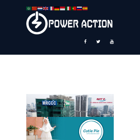
News
Service Plus
Workshop Ekspor
Public Speaking
About Us