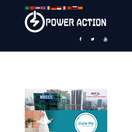
News
Service Plus
Workshop Ekspor
Public Speaking
About Us