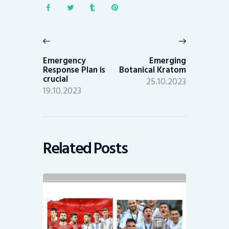
Post
navigation
Previous
Next
post:
post:
Emergency
Emerging
Response Plan is
Botanical Kratom
crucial
25.10.2023
19.10.2023
Related Posts